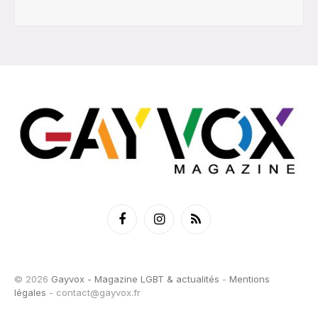
Facebook
Instagram
RSS
© 2026
Gayvox - Magazine LGBT & actualités
-
Mentions
légales
-
contact@gayvox.fr