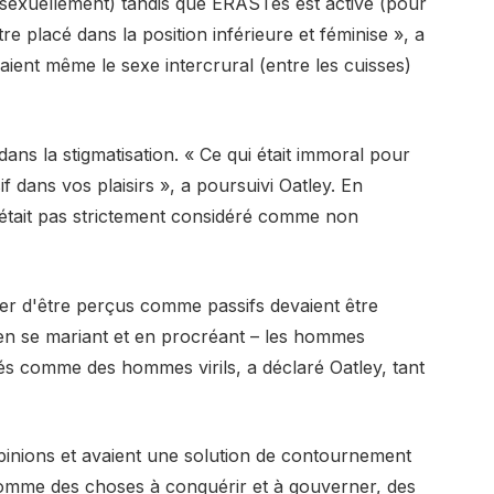
e sexuellement) tandis que ERASTês est active (pour
re placé dans la position inférieure et féminise », a
ient même le sexe intercrural (entre les cuisses)
ns la stigmatisation. « Ce qui était immoral pour
if dans vos plaisirs », a poursuivi Oatley. En
'était pas strictement considéré comme non
er d'être perçus comme passifs devaient être
en se mariant et en procréant – les hommes
és comme des hommes virils, a déclaré Oatley, tant
pinions et avaient une solution de contournement
 comme des choses à conquérir et à gouverner, des