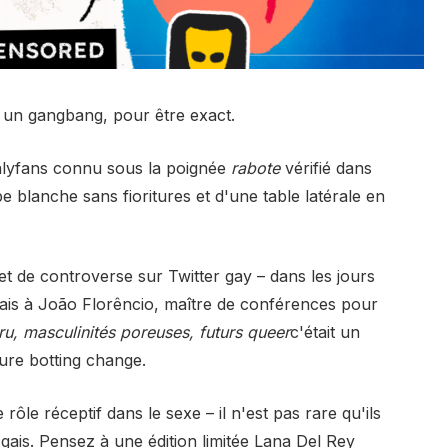
un gangbang, pour être exact.
 Onlyfans connu sous la poignée
rabote
vérifié dans
 blanche sans fioritures et d'une table latérale en
 de controverse sur Twitter gay – dans les jours
mais à João Florêncio, maître de conférences pour
u, masculinités poreuses, futurs queer
c'était un
ure botting change.
ôle réceptif dans le sexe – il n'est pas rare qu'ils
ais. Pensez à une édition limitée Lana Del Rey