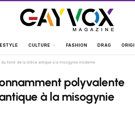
FESTYLE
CULTURE
FASHION
DRAG
ORIG
 du fond: de la Grèce antique à la misogynie moderne
 étonnamment polyvalente
 antique à la misogynie