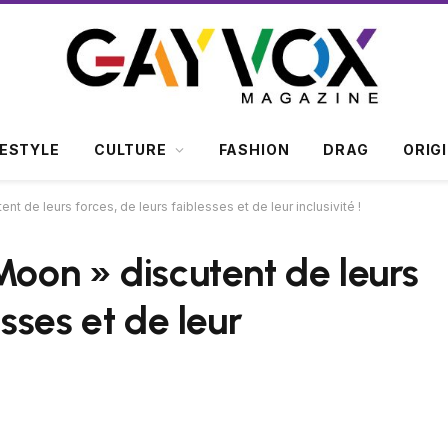
FESTYLE
CULTURE
FASHION
DRAG
ORIG
nt de leurs forces, de leurs faiblesses et de leur inclusivité !
Moon » discutent de leurs
esses et de leur