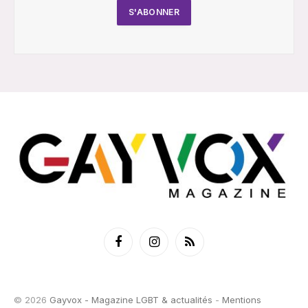
Facebook
Instagram
RSS
© 2026
Gayvox - Magazine LGBT & actualités
-
Mentions