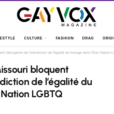
FESTYLE
CULTURE
FASHION
DRAG
ORIG
nt l’abrogation de l’interdiction de l’égalité du mariage dans l’État / Nation
issouri bloquent
rdiction de l’égalité du
/ Nation LGBTQ