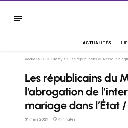
ACTUALITÉS
LI
Accueil
»
LGBT Lifestyle
»
Les républicains du Missouri bloque
Les républicains du M
l’abrogation de l’inte
mariage dans l’État 
31 mars 2021
4 minutes