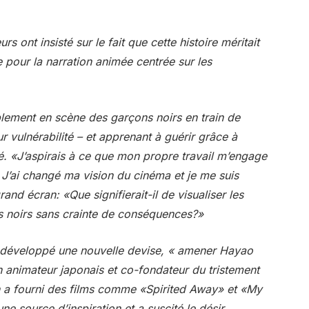
urs ont insisté sur le fait que cette histoire méritait
e pour la narration animée centrée sur les
mplement en scène des garçons noirs en train de
r vulnérabilité – et apprenant à guérir grâce à
. «J’aspirais à ce que mon propre travail m’engage
. J’ai changé ma vision du cinéma et je me suis
nd écran: «Que signifierait-il de visualiser les
s noirs sans crainte de conséquences?»
développé une nouvelle devise, « amener Hayao
 animateur japonais et co-fondateur du tristement
on a fourni des films comme «Spirited Away» et «My
e source d’inspiration et a suscité le désir