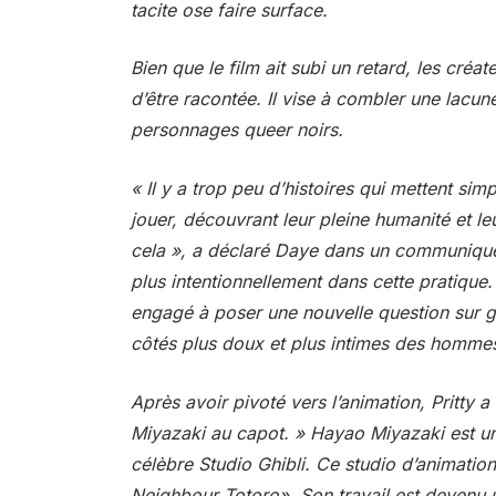
tacite ose faire surface.
Bien que le film ait subi un retard, les créate
d’être racontée. Il vise à combler une lacun
personnages queer noirs.
« Il y a trop peu d’histoires qui mettent si
jouer, découvrant leur pleine humanité et leu
cela », a déclaré Daye dans un communiqué
plus intentionnellement dans cette pratique
engagé à poser une nouvelle question sur gra
côtés plus doux et plus intimes des homme
Après avoir pivoté vers l’animation,
Pritty
a 
Miyazaki au capot. » Hayao Miyazaki est un
célèbre Studio Ghibli. Ce studio d’animati
Neighbour Totoro». Son travail est devenu un