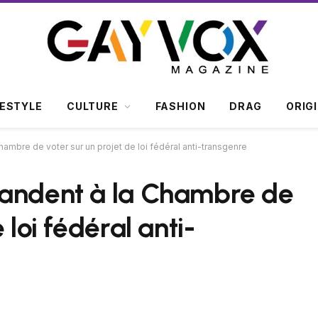
FESTYLE
CULTURE
FASHION
DRAG
ORIG
ambre de voter sur un projet de loi fédéral anti-transgenre
mandent à la Chambre de
 loi fédéral anti-