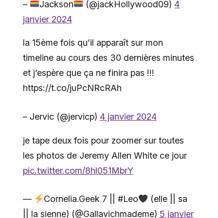
–
Jackson
(@jackHollywood09)
4
janvier 2024
la 15ème fois qu’il apparaît sur mon
timeline au cours des 30 dernières minutes
et j’espère que ça ne finira pas !!!
https://t.co/juPcNRcRAh
– Jervic (@jervicp)
4 janvier 2024
je tape deux fois pour zoomer sur toutes
les photos de Jeremy Allen White ce jour
pic.twitter.com/8hl051MbrY
—
Cornelia.Geek 7 || #Leo
(elle || sa
|| la sienne) (@Gallavichmademe)
5 janvier