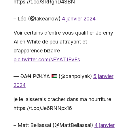
https://t.co/SRRgnD4SBN
– Léo (@Iakearrow)
4 janvier 2024
Voir certains d’entre vous qualifier Jeremy
Allen White de peu attrayant et
d’apparence bizarre
pic.twitter.com/sFYATJEvEs
— ÐΔ₦ PØŁ¥ΔҜ
(@danpolyak)
5 janvier
2024
je le laisserais cracher dans ma nourriture
https://t.co/Je6RNNpx16
– Matt Bellassai (@MattBellassai)
4 janvier