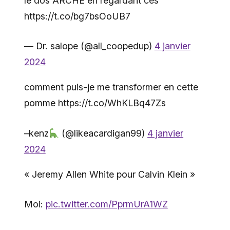
le dos ARCHÉ en regardant ces
https://t.co/bg7bsOoUB7
— Dr. salope (@all_coopedup)
4 janvier
2024
comment puis-je me transformer en cette
pomme https://t.co/WhKLBq47Zs
–kenz
(@likeacardigan99)
4 janvier
2024
« Jeremy Allen White pour Calvin Klein »
Moi:
pic.twitter.com/PprmUrA1WZ