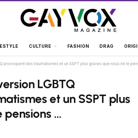
FESTYLE
CULTURE
FASHION
DRAG
ORIG
Q provoquent des traumatismes et un SSPT plus graves que nous ne le pen
nversion LGBTQ
matismes et un SSPT plus
e pensions …