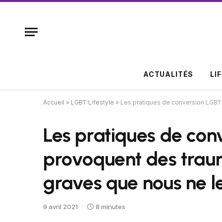
ACTUALITÉS
LI
Accueil
»
LGBT Lifestyle
»
Les pratiques de conversion LGBT
Les pratiques de co
provoquent des trau
graves que nous ne l
9 avril 2021
8 minutes