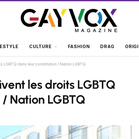
FESTYLE
CULTURE
FASHION
DRAG
ORIG
its LGBTQ dans leur constitution / Nation LGBTQ
ivent les droits LGBTQ
n / Nation LGBTQ