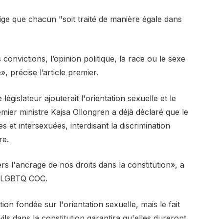
exige que chacun "soit traité de manière égale dans
 convictions, l’opinion politique, la race ou le sexe
, précise l’article premier.
égislateur ajouterait l'orientation sexuelle et le
emier ministre Kajsa Ollongren a déjà déclaré que le
et intersexuées, interdisant la discrimination
re.
s l'ancrage de nos droits dans la constitution», a
on LGBTQ COC.
ation fondée sur l'orientation sexuelle, mais le fait
vils dans la constitution garantira qu'elles dureront,