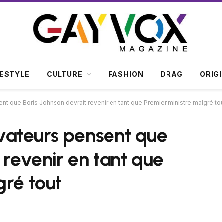
FESTYLE
CULTURE
FASHION
DRAG
ORIG
 que Boris Johnson devrait revenir en tant que Premier ministre malgré to
ateurs pensent que
 revenir en tant que
gré tout