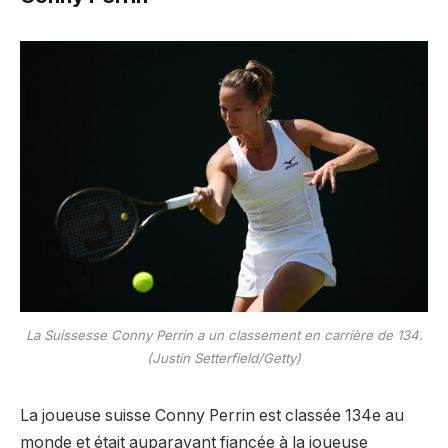
La Suissesse Conny Perrin a un classement en carrière de 134.
(Justin Setterfield/Getty)
La joueuse suisse Conny Perrin est classée 134e au
monde et était auparavant fiancée à la joueuse