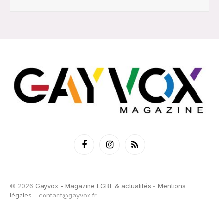
Facebook
Instagram
RSS
© 2026
Gayvox - Magazine LGBT & actualités
-
Mentions
légales
-
contact@gayvox.fr