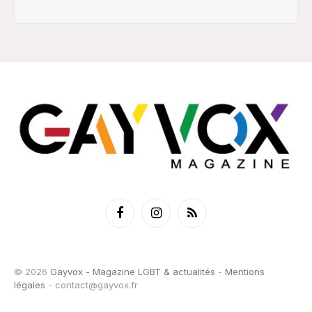
Facebook
Instagram
RSS
© 2026
Gayvox - Magazine LGBT & actualités
-
Mentions
légales
-
contact@gayvox.fr