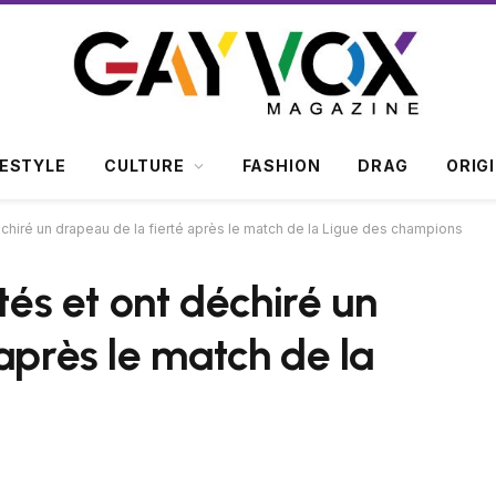
FESTYLE
CULTURE
FASHION
DRAG
ORIG
échiré un drapeau de la fierté après le match de la Ligue des champions
tés et ont déchiré un
après le match de la