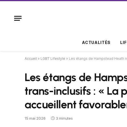
ACTUALITÉS
LI
Accueil
»
LGBT Lifestyle
»
Les étangs de Hampstead Heath rest
Les étangs de Hamps
trans-inclusifs : « La
accueillent favorable
15 mai 2026
3 minutes