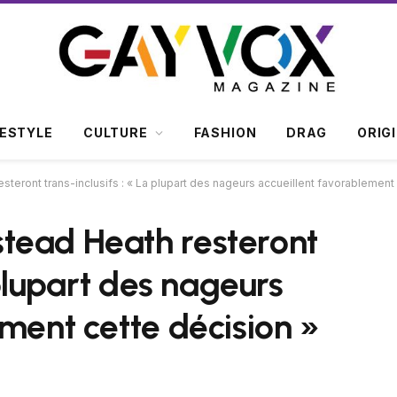
FESTYLE
CULTURE
FASHION
DRAG
ORIG
eront trans-inclusifs : « La plupart des nageurs accueillent favorablement 
tead Heath resteront
 plupart des nageurs
ment cette décision »