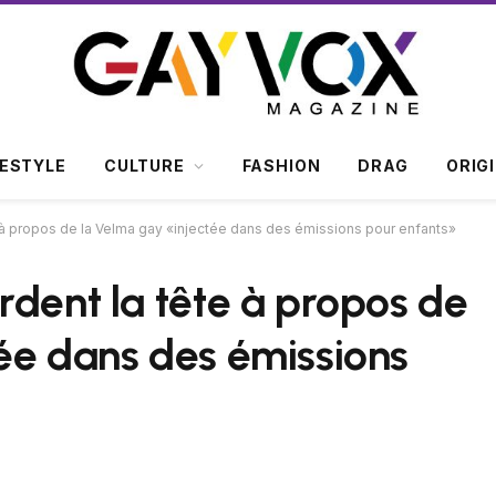
FESTYLE
CULTURE
FASHION
DRAG
ORIG
 à propos de la Velma gay «injectée dans des émissions pour enfants»
rdent la tête à propos de
ée dans des émissions