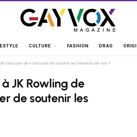
FESTYLE
CULTURE
FASHION
DRAG
ORIG
e s’excuser de « l’accuser de soutenir les menaces de viol »
 à JK Rowling de
er de soutenir les