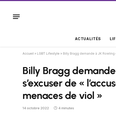
ACTUALITÉS
LI
Accueil
»
LGBT Lifestyle
»
Billy Bragg demande à JK Rowling d
Billy Bragg demande
s’excuser de « l’accus
menaces de viol »
14 octobre 2022
4 minutes