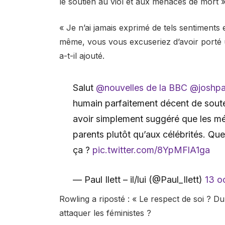
le soutien au viol et aux menaces de mort »
« Je n’ai jamais exprimé de tels sentiments
même, vous vous excuseriez d’avoir porté 
a-t-il ajouté.
Salut
@nouvelles de la BBC
@joshpa
humain parfaitement décent de souten
avoir simplement suggéré que les méd
parents plutôt qu’aux célébrités. Qu
ça ?
pic.twitter.com/8YpMFlA1ga
— Paul Ilett – il/lui (@Paul_Ilett)
13 o
Rowling a riposté : « Le respect de soi ? Du
attaquer les féministes ?