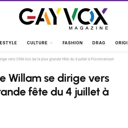
FESTYLE
CULTURE
FASHION
DRAG
ORIG
rige vers CNN lors de la plus grande fête du 4 juillet à Provincetown
e Willam se dirige vers
ande fête du 4 juillet à