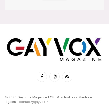
Facebook
Instagram
RSS
© 2026
Gayvox - Magazine LGBT & actualités
-
Mentions
légales
-
contact@gayvox.fr