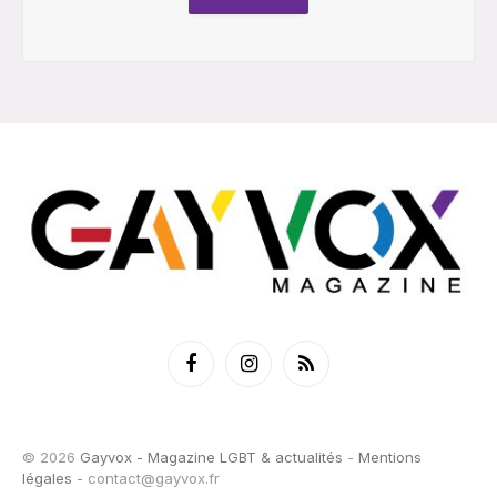
Facebook
Instagram
RSS
© 2026
Gayvox - Magazine LGBT & actualités
-
Mentions
légales
-
contact@gayvox.fr