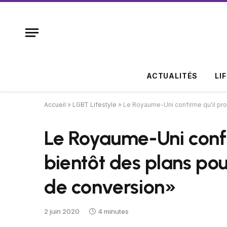
ACTUALITÉS
LI
Accueil
»
LGBT Lifestyle
»
Le Royaume-Uni confirme qu'il prop
Le Royaume-Uni confi
bientôt des plans pou
de conversion»
2 juin 2020
4 minutes