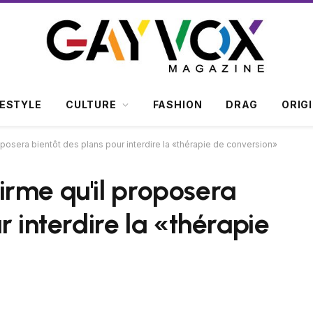
FESTYLE
CULTURE
FASHION
DRAG
ORIG
osera bientôt des plans pour interdire la «thérapie de conversion»
rme qu'il proposera
r interdire la «thérapie