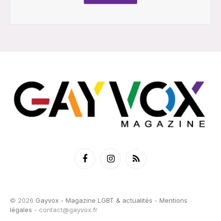
Facebook
Instagram
RSS
© 2026
Gayvox - Magazine LGBT & actualités
-
Mentions
légales
-
contact@gayvox.fr