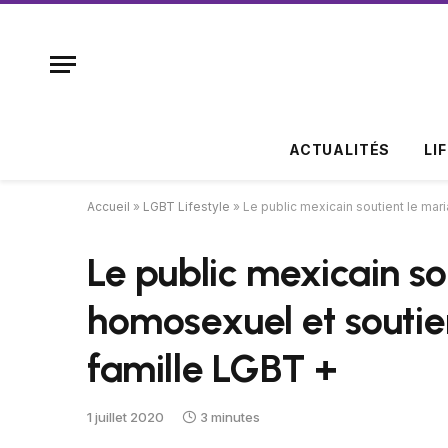
ACTUALITÉS
LI
Accueil
»
LGBT Lifestyle
»
Le public mexicain soutient le ma
Le public mexicain so
homosexuel et soutie
famille LGBT +
1 juillet 2020
3 minutes