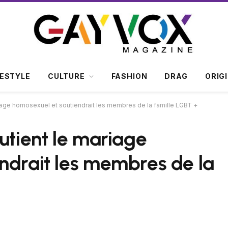
FESTYLE
CULTURE
FASHION
DRAG
ORIG
riage homosexuel et soutiendrait les membres de la famille LGBT +
utient le mariage
ndrait les membres de la