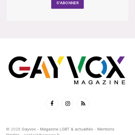
Facebook
Instagram
RSS
© 2026
Gayvox - Magazine LGBT & actualités
-
Mentions
légales
-
contact@gayvox.fr