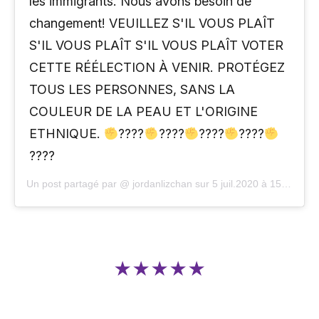
les immigrants. Nous avons besoin de
changement! VEUILLEZ S'IL VOUS PLAÎT
S'IL VOUS PLAÎT S'IL VOUS PLAÎT VOTER
CETTE RÉÉLECTION À VENIR. PROTÉGEZ
TOUS LES PERSONNES, SANS LA
COULEUR DE LA PEAU ET L'ORIGINE
ETHNIQUE.
????
????
????
????
????
Un post partagé par @ jordanlizchan sur
5 juil.2020 à 15h02 HAP
★★★★★