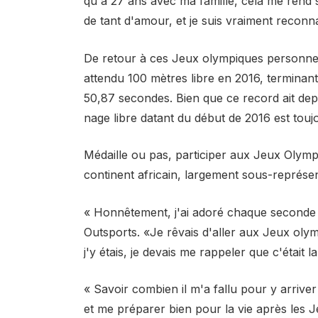
qu'à 27 ans avec ma famille, cela me rend s
de tant d'amour, et je suis vraiment reconn
De retour à ces Jeux olympiques personne
attendu 100 mètres libre en 2016, terminan
50,87 secondes. Bien que ce record ait dep
nage libre datant du début de 2016 est touj
Médaille ou pas, participer aux Jeux Olympiq
continent africain, largement sous-représen
« Honnêtement, j'ai adoré chaque seconde 
Outsports. «Je rêvais d'aller aux Jeux olymp
j'y étais, je devais me rappeler que c'était la
« Savoir combien il m'a fallu pour y arrive
et me préparer bien pour la vie après les J