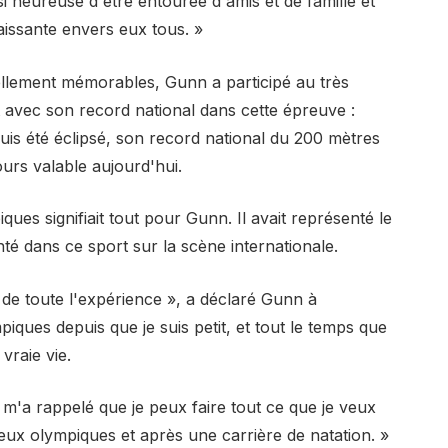
i heureuse d'être entourée d'amis et de famille et
aissante envers eux tous. »
llement mémorables, Gunn a participé au très
t avec son record national dans cette épreuve :
uis été éclipsé, son record national du 200 mètres
ours valable aujourd'hui.
ues signifiait tout pour Gunn. Il avait représenté le
té dans ce sport sur la scène internationale.
de toute l'expérience », a déclaré Gunn à
iques depuis que je suis petit, et tout le temps que
 vraie vie.
r m'a rappelé que je peux faire tout ce que je veux
eux olympiques et après une carrière de natation. »