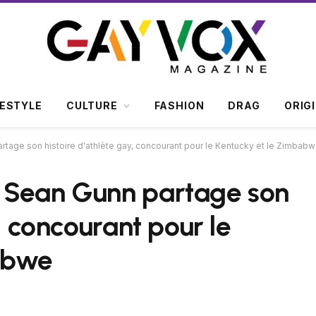
FESTYLE
CULTURE
FASHION
DRAG
ORIG
tage son histoire d'athlète gay, concourant pour le Kentucky et le Zimbab
 Sean Gunn partage son
, concourant pour le
abwe