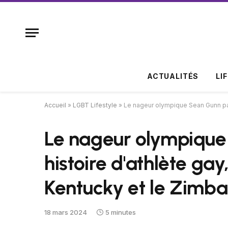
ACTUALITÉS
LI
Accueil
»
LGBT Lifestyle
»
Le nageur olympique Sean Gunn par
Le nageur olympique
histoire d'athlète gay
Kentucky et le Zimb
18 mars 2024
5 minutes