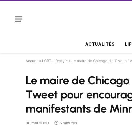
ACTUALITÉS
LI
Accueil
»
LGBT Lifestyle
»
Le maire de Chicago dit "F vous!" 
Le maire de Chicago d
Tweet pour encourager
manifestants de Min
30 mai 2020
5 minutes