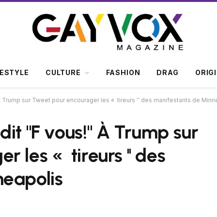
FESTYLE
CULTURE
FASHION
DRAG
ORIG
À Trump sur Tweet pour encourager les « tireurs '' des manifestants de Minn
it "F vous!" À Trump sur
 les « tireurs '' des
neapolis