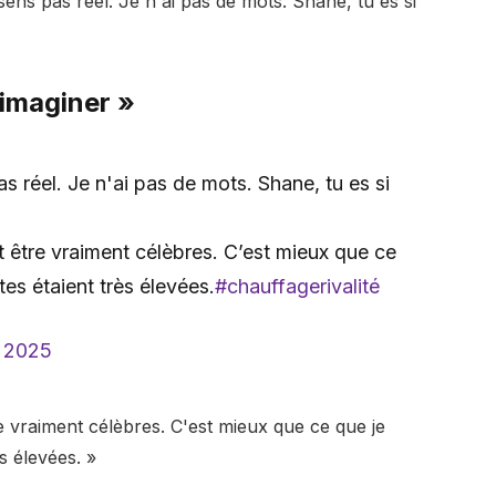
 sens pas réel. Je n'ai pas de mots. Shane, tu es si
'imaginer »
 réel. Je n'ai pas de mots. Shane, tu es si
 être vraiment célèbres. C’est mieux que ce
es étaient très élevées.
#chauffagerivalité
 2025
e vraiment célèbres. C'est mieux que ce que je
s élevées. »