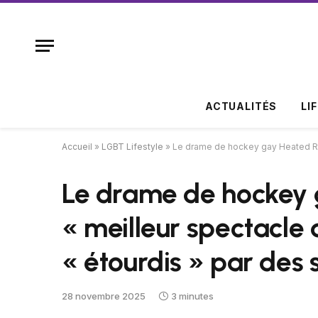
ACTUALITÉS
LI
Accueil
»
LGBT Lifestyle
»
Le drame de hockey gay Heated Riv
Le drame de hockey g
« meilleur spectacle
« étourdis » par des
28 novembre 2025
3 minutes