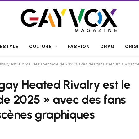
FESTYLE
CULTURE
FASHION
DRAG
ORIG
alry est le « meilleur spectacle de 2025 » avec des fans « étourdis » par 
ay Heated Rivalry est le
 de 2025 » avec des fans
 scènes graphiques