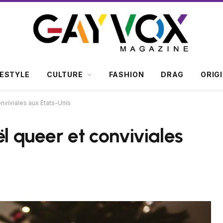
FESTYLE
CULTURE
FASHION
DRAG
ORIG
onviviales aux États-Unis
ël queer et conviviales