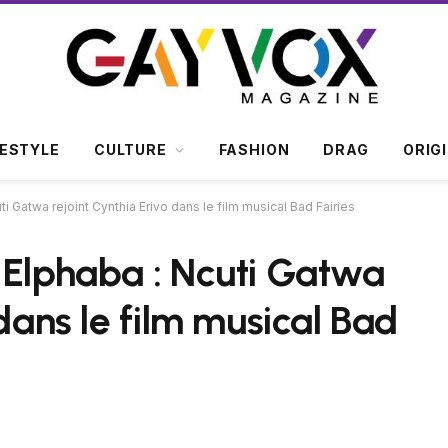
FESTYLE
CULTURE
FASHION
DRAG
ORIG
i Gatwa rejoint Cynthia Erivo dans le film musical Bad Fairies
 Elphaba : Ncuti Gatwa
 dans le film musical Bad