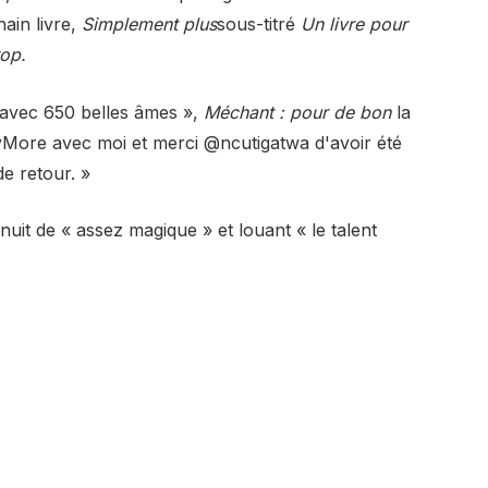
ain livre,
Simplement plus
sous-titré
Un livre pour
rop.
 avec 650 belles âmes »,
Méchant : pour de bon
la
plyMore avec moi et merci @ncutigatwa d'avoir été
de retour. »
nuit de « assez magique » et louant « le talent