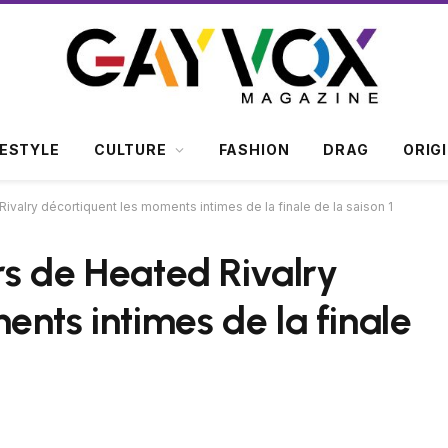
FESTYLE
CULTURE
FASHION
DRAG
ORIG
Rivalry décortiquent les moments intimes de la finale de la saison 1
ars de Heated Rivalry
nts intimes de la finale