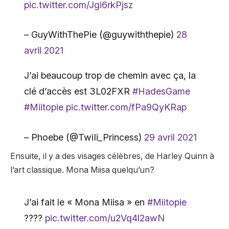
pic.twitter.com/Jgi6rkPjsz
– GuyWithThePie (@guywiththepie)
28
avril 2021
J’ai beaucoup trop de chemin avec ça, la
clé d’accès est 3L02FXR
#HadesGame
#Miitopie
pic.twitter.com/fPa9QyKRap
– Phoebe (@TwiIi_Princess)
29 avril 2021
Ensuite, il y a des visages célèbres, de Harley Quinn à
l’art classique. Mona Miisa quelqu’un?
J’ai fait le « Mona Miisa » en
#Miitopie
????
pic.twitter.com/u2Vq4l2awN