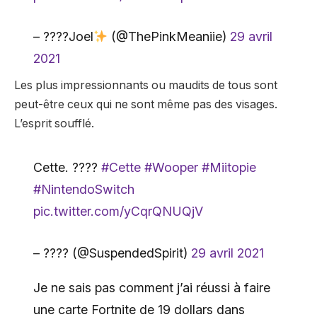
– ????Joel
(@ThePinkMeaniie)
29 avril
2021
Les plus impressionnants ou maudits de tous sont
peut-être ceux qui ne sont même pas des visages.
L’esprit soufflé.
Cette. ????
#Cette
#Wooper
#Miitopie
#NintendoSwitch
pic.twitter.com/yCqrQNUQjV
– ???? (@SuspendedSpirit)
29 avril 2021
Je ne sais pas comment j’ai réussi à faire
une carte Fortnite de 19 dollars dans