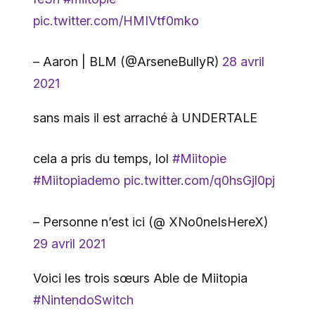
pic.twitter.com/HMIVtf0mko
– Aaron | BLM (@ArseneBullyR)
28 avril
2021
sans mais il est arraché à UNDERTALE
cela a pris du temps, lol
#Miitopie
#Miitopiademo
pic.twitter.com/q0hsGjl0pj
– Personne n’est ici (@ XNo0neIsHereX)
29 avril 2021
Voici les trois sœurs Able de Miitopia
#NintendoSwitch