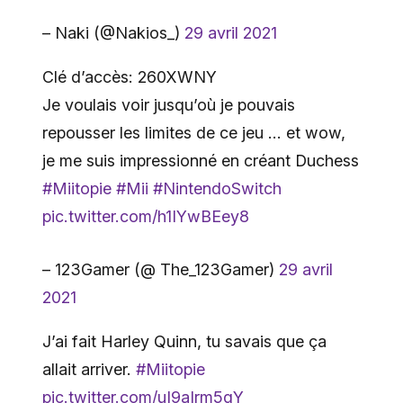
– Naki (@Nakios_)
29 avril 2021
Clé d’accès: 260XWNY
Je voulais voir jusqu’où je pouvais
repousser les limites de ce jeu … et wow,
je me suis impressionné en créant Duchess
#Miitopie
#Mii
#NintendoSwitch
pic.twitter.com/h1IYwBEey8
– 123Gamer (@ The_123Gamer)
29 avril
2021
J’ai fait Harley Quinn, tu savais que ça
allait arriver.
#Miitopie
pic.twitter.com/uI9aIrm5qY