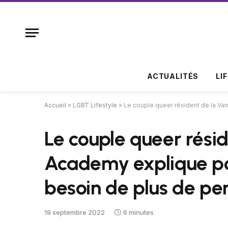
ACTUALITÉS
LI
Accueil
»
LGBT Lifestyle
»
Le couple queer résident de la V
Le couple queer rési
Academy explique pou
besoin de plus de p
19 septembre 2022
6 minutes