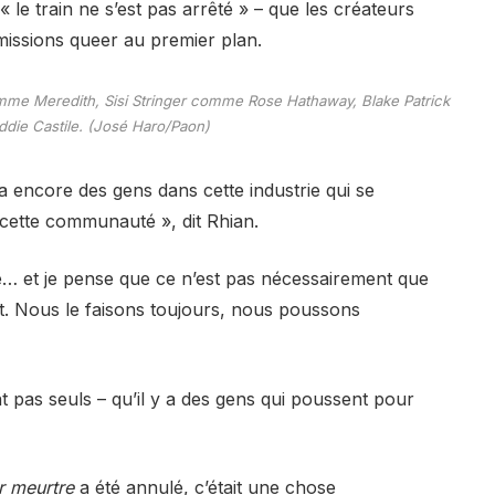
 « le train ne s’est pas arrêté » – que les créateurs
 émissions queer au premier plan.
me Meredith, Sisi Stringer comme Rose Hathaway, Blake Patrick
ie Castile. (José Haro/Paon)
 a encore des gens dans cette industrie qui se
cette communauté », dit Rhian.
… et je pense que ce n’est pas nécessairement que
ait. Nous le faisons toujours, nous poussons
nt pas seuls – qu’il y a des gens qui poussent pour
r meurtre
a été annulé, c’était une chose