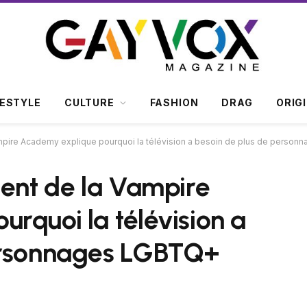
FESTYLE
CULTURE
FASHION
DRAG
ORIG
ampire Academy explique pourquoi la télévision a besoin de plus de perso
dent de la Vampire
rquoi la télévision a
ersonnages LGBTQ+