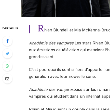
R
PARTAGER
hian Blundell et Mia McKenna-Bru
Académie des vampires
Les stars Rhian Bl
aux émissions de télévision qui mettaient l’
grandissaient.
C’est pourquoi ils sont si fiers d’apporter
génération avec leur nouvelle série.
Académie des vampires
basé sur les romans
vampires qui étudient dans un internat appe
Rhian et Mia jouent un couple dans la série