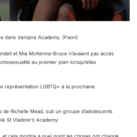
ce dans Vampire Academy. (Paon)
undell et Mia McKenna-Bruce n’avaient pas accès
homosexualité au premier plan lorsqu’elles
 une représentation LGBTQ+ à la prochaine
 de Richelle Mead, suit un groupe d’adolescents
lé St Vladimir’s Academy.
, et cela montre à quel point les choses ont changé