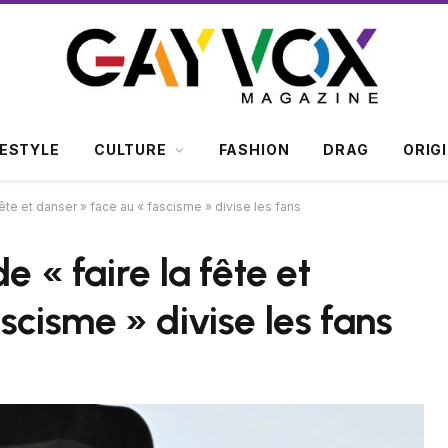
FESTYLE
CULTURE
FASHION
DRAG
ORIG
fête et danser » face au « fascisme » divise les fans
e « faire la fête et
scisme » divise les fans