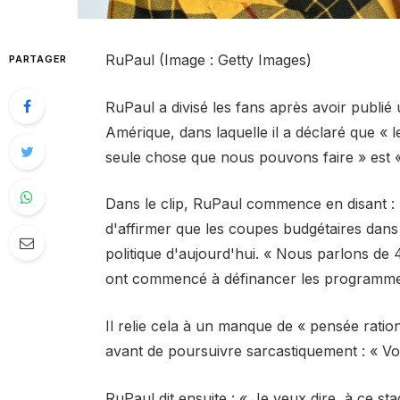
RuPaul (Image : Getty Images)
PARTAGER
RuPaul a divisé les fans après avoir publié 
Amérique, dans laquelle il a déclaré que « l
seule chose que nous pouvons faire » est « 
Dans le clip, RuPaul commence en disant : « 
d'affirmer que les coupes budgétaires dans
politique d'aujourd'hui. « Nous parlons de
ont commencé à définancer les programmes éd
Il relie cela à un manque de « pensée rationn
avant de poursuivre sarcastiquement : « Vou
RuPaul dit ensuite : « Je veux dire, à ce s