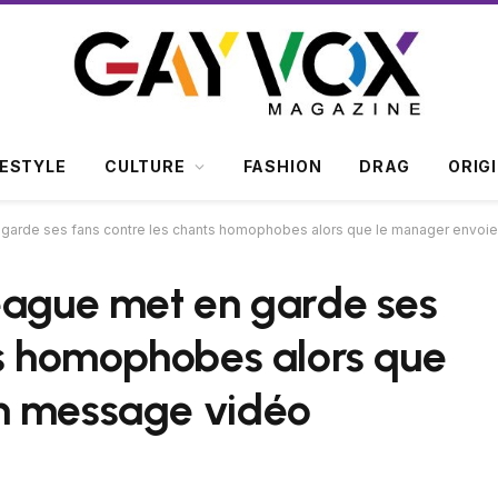
FESTYLE
CULTURE
FASHION
DRAG
ORIG
 garde ses fans contre les chants homophobes alors que le manager envoi
eague met en garde ses
ts homophobes alors que
n message vidéo