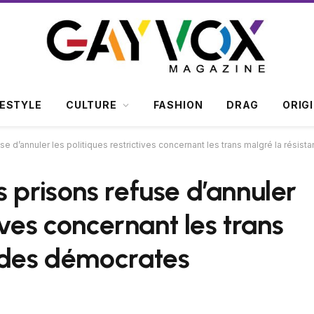
FESTYLE
CULTURE
FASHION
DRAG
ORIG
se d’annuler les politiques restrictives concernant les trans malgré la rési
 prisons refuse d’annuler
tives concernant les trans
 des démocrates