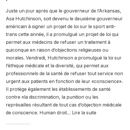
Juste un jour après que le gouverneur de l’Arkansas,
Asa Hutchinson, soit devenu le deuxième gouverneur
américain à signer un projet de loi sur le sport anti-
trans cette année, il a promulgué un projet de loi qui
permet aux médecins de refuser un traitement à
quiconque en raison d’objections religieuses ou
morales. Vendredi, Hutchinson a promulgué la loi sur
l’éthique médicale et la diversité, qui permet aux
professionnels de la santé de refuser tout service non
urgent aux patients en fonction de leur «conscience».
Il protège également les établissements de santé
contre «la discrimination, la punition ou les
représailles résultant de tout cas d’objection médicale
de conscience. Human droit… Lire la suite
La lutte pour les réformes électorales en Géorgie passe désormais de l’Assemblée législative à de nouveaux fronts