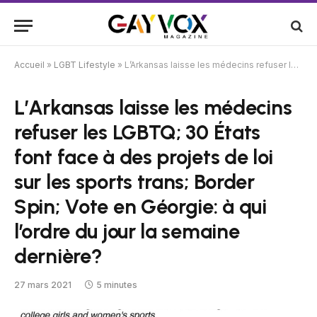
Accueil
»
LGBT Lifestyle
»
L’Arkansas laisse les médecins refuser les LGBTQ; 30 États font face à des projets de loi sur les sports trans; Border Spin; Vote en Géorgie: à qui l’ordre du jour la semaine dernière?
L’Arkansas laisse les médecins
refuser les LGBTQ; 30 États
font face à des projets de loi
sur les sports trans; Border
Spin; Vote en Géorgie: à qui
l’ordre du jour la semaine
dernière?
27 mars 2021
5 minutes