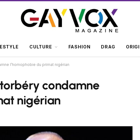
FESTYLE
CULTURE
FASHION
DRAG
ORIG
mne l’homophobie du primat nigérian
ntorbéry condamne
at nigérian