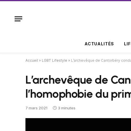
ACTUALITÉS
LI
Accueil
»
LGBT Lifestyle
»
L’archevêque de Cantorbéry conda
L’archevêque de Ca
l’homophobie du prim
7 mars 2021
3 minutes