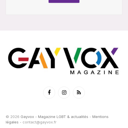
Facebook
Instagram
RSS
© 2026
Gayvox - Magazine LGBT & actualités
-
Mentions
légales
-
contact@gayvox.fr