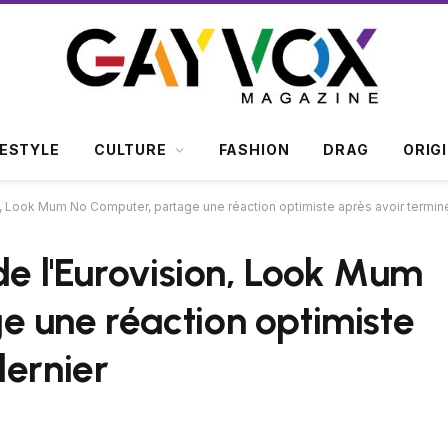
FESTYLE
CULTURE
FASHION
DRAG
ORIG
on, Look Mum No Computer, partage une réaction optimiste après avoir termin
de l'Eurovision, Look Mum
 une réaction optimiste
dernier