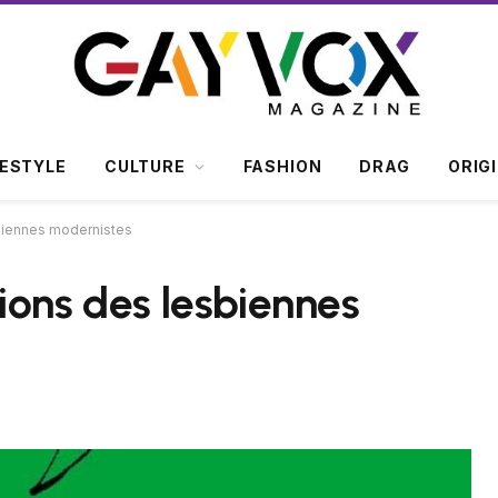
FESTYLE
CULTURE
FASHION
DRAG
ORIG
sbiennes modernistes
tions des lesbiennes