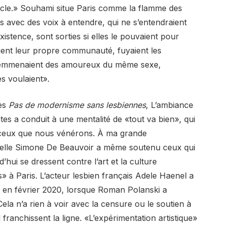
 siècle.» Souhami situe Paris comme la flamme des
s avec des voix à entendre, qui ne s’entendraient
xistence, sont sorties si elles le pouvaient pour
aient leur propre communauté, fuyaient les
s, emmenaient des amoureux du même sexe,
es voulaient».
nes
Pas de modernisme sans lesbiennes
, L’ambiance
tes a conduit à une mentalité de «tout va bien», qui
z ceux que nous vénérons. À ma grande
exuelle Simone De Beauvoir a même soutenu ceux qui
d’hui se dressent contre l’art et la culture
» à Paris. L’acteur lesbien français Adele Haenel a
is en février 2020, lorsque Roman Polanski a
Cela n’a rien à voir avec la censure ou le soutien à
l franchissent la ligne. «L’expérimentation artistique»