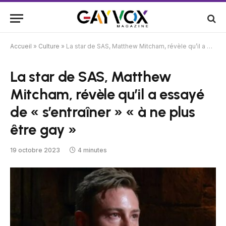
Accueil
»
Culture
»
La star de SAS, Matthew Mitcham, révèle qu’il a essayé de « s’entraîner » « à ne plus être gay »
La star de SAS, Matthew
Mitcham, révèle qu’il a essayé
de « s’entraîner » « à ne plus
être gay »
19 octobre 2023
4 minutes