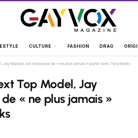
FESTYLE
CULTURE
FASHION
DRAG
ORIG
, Jay Manuel, est heureuse de « ne plus jamais » parler avec Tyra Banks
Next Top Model, Jay
 de « ne plus jamais »
ks