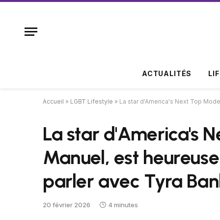
ACTUALITÉS
LI
Accueil
»
LGBT Lifestyle
»
La star d'America's Next Top Model
La star d'America's 
Manuel, est heureuse
parler avec Tyra Ban
20 février 2026
4 minutes