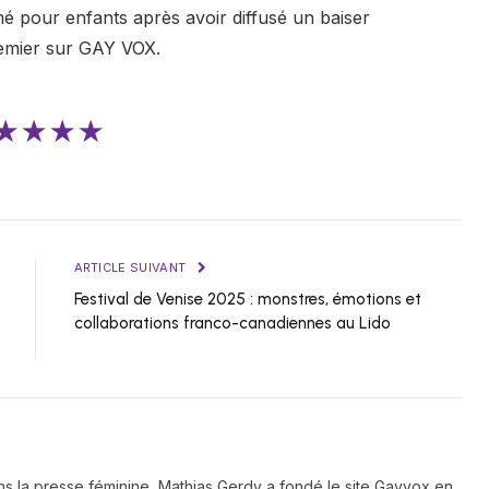
mé pour enfants après avoir diffusé un baiser
emier sur GAY VOX.
★★★★
ARTICLE SUIVANT
Festival de Venise 2025 : monstres, émotions et
collaborations franco-canadiennes au Lido
ns la presse féminine, Mathias Gerdy a fondé le site Gayvox en