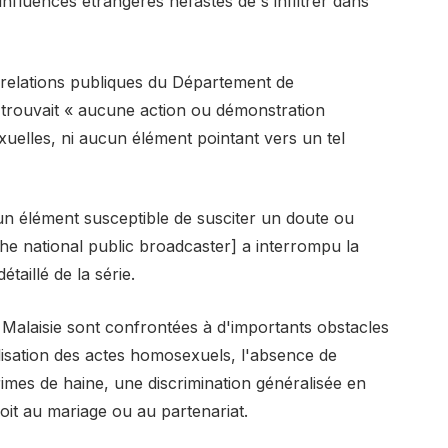
influences étrangères néfastes de s'infiltrer dans
 relations publiques du Département de
e trouvait « aucune action ou démonstration
uelles, ni aucun élément pointant vers un tel
ucun élément susceptible de susciter un doute ou
[the national public broadcaster] a interrompu la
aillé de la série.
alaisie sont confrontées à d'importants obstacles
lisation des actes homosexuels, l'absence de
rimes de haine, une discrimination généralisée en
oit au mariage ou au partenariat.