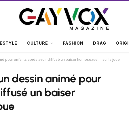
FESTYLE
CULTURE
FASHION
DRAG
ORIG
mé pour enfants après avoir diffusé un baiser homosexuel… sur la joue
un dessin animé pour
iffusé un baiser
oue