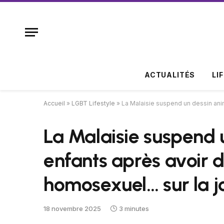
ACTUALITÉS
LI
Accueil
»
LGBT Lifestyle
»
La Malaisie suspend un dessin ani
La Malaisie suspend 
enfants après avoir d
homosexuel… sur la j
18 novembre 2025
3 minutes