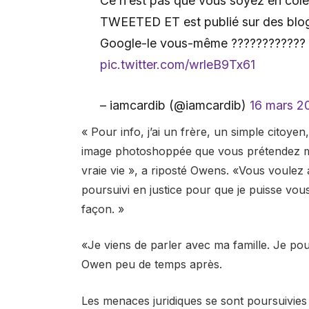
Ce n’est pas que vous soyez en co
TWEETED ET est publié sur des blogs 
Google-le vous-même ????????????
pic.twitter.com/wrleB9Tx61
– iamcardib (@iamcardib)
16 mars 2
« Pour info, j’ai un frère, un simple cito
image photoshoppée que vous prétendez ma
vraie vie », a riposté Owens. «Vous voulez
poursuivi en justice pour que je puisse v
façon. »
«Je viens de parler avec ma famille. Je pou
Owen peu de temps après.
Les menaces juridiques se sont poursuivies 