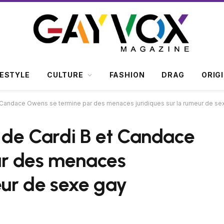
FESTYLE
CULTURE
FASHION
DRAG
ORIG
et Candace Owens se termine par des menaces juridiques sur la rumeur de se
r de Cardi B et Candace
ar des menaces
eur de sexe gay