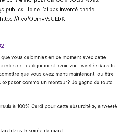
lère contre moi pour CE QUE VOUS AVEZ
publics. Je ne l’ai pas inventé chérie
 https://t.co/ODmvVsUEbK
021
yen, que vous calomniez en ce moment avec cette
intenant publiquement avoir vue tweetée dans la
 admettre que vous avez menti maintenant, ou être
ous exposer comme un menteur? Je gagne de toute
rsuis à 100% Cardi pour cette absurdité », a tweeté
tard dans la soirée de mardi.