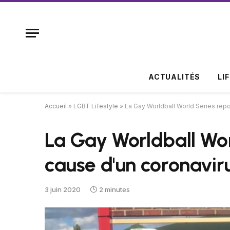
ACTUALITÉS
LI
Accueil
»
LGBT Lifestyle
»
La Gay Worldball World Series rep
La Gay Worldball Wor
cause d'un coronavir
3 juin 2020
2 minutes