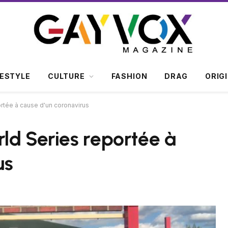
FESTYLE
CULTURE
FASHION
DRAG
ORIG
ortée à cause d'un coronavirus
ld Series reportée à
us