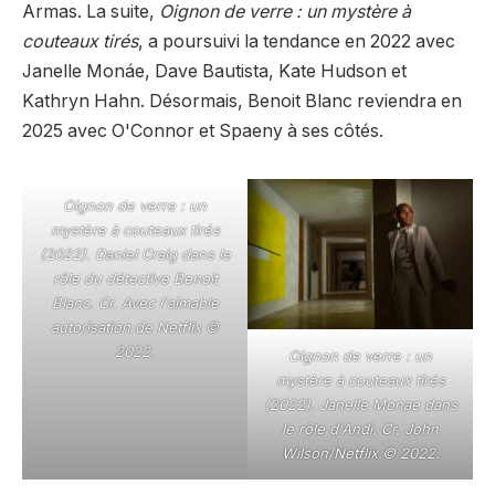
Armas. La suite,
Oignon de verre : un mystère à
couteaux tirés
, a poursuivi la tendance en 2022 avec
Janelle Monáe, Dave Bautista, Kate Hudson et
Kathryn Hahn. Désormais, Benoit Blanc reviendra en
2025 avec O'Connor et Spaeny à ses côtés.
Oignon de verre : un
mystère à couteaux tirés
(2022). Daniel Craig dans le
rôle du détective Benoit
Blanc. Cr. Avec l'aimable
autorisation de Netflix ©
2022.
Oignon de verre : un
mystère à couteaux tirés
(2022). Janelle Monae dans
le rôle d'Andi. Cr. John
Wilson/Netflix © 2022.