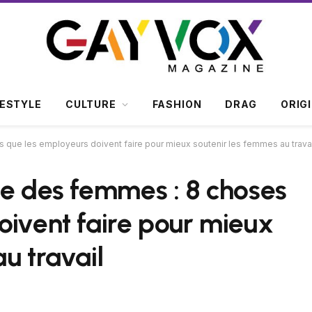
FESTYLE
CULTURE
FASHION
DRAG
ORIG
 que les employeurs doivent faire pour mieux soutenir les femmes au travai
le des femmes : 8 choses
oivent faire pour mieux
u travail