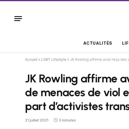
ACTUALITÉS
LI
Accueil
»
LGBT Lifestyle
»
JK Rowling affirme avoir reçu des 
JK Rowling affirme a
de menaces de viol et
part d’activistes tra
21 juillet 2021
3 minutes