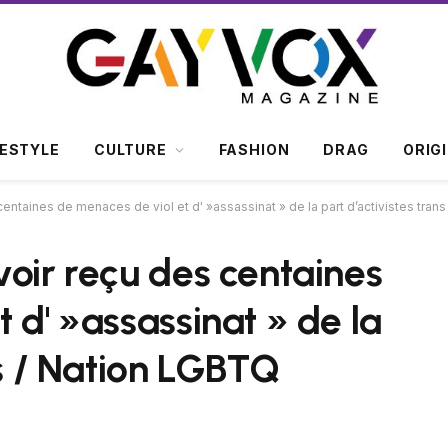
FESTYLE
CULTURE
FASHION
DRAG
ORIG
centaines de menaces de viol et d' »assassinat » de la part d’activistes tran
voir reçu des centaines
 d' »assassinat » de la
ns / Nation LGBTQ