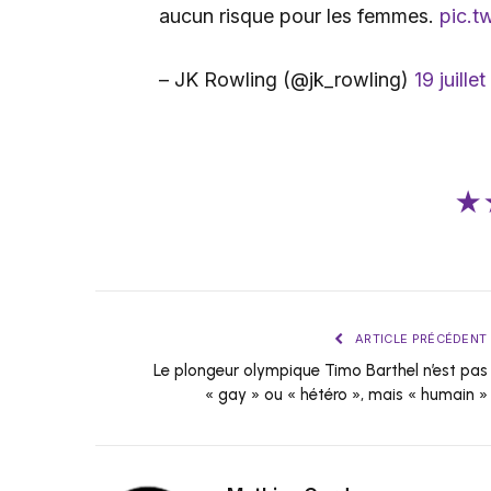
aucun risque pour les femmes.
pic.t
– JK Rowling (@jk_rowling)
19 juille
★
ARTICLE PRÉCÉDENT
Le plongeur olympique Timo Barthel n’est pas
« gay » ou « hétéro », mais « humain »